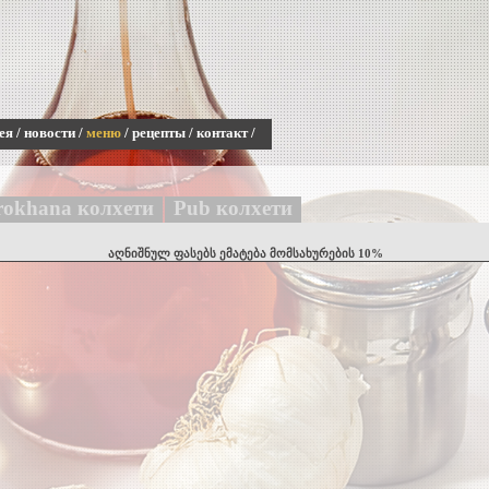
ея
/
новости
/
меню
/
рецепты
/
контакт
/
okhana колхети
Pub колхети
აღნიშნულ ფასებს ემატება მომსახურების 10%