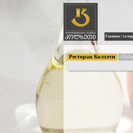
Главная
/
галер
Ресторан Колхети
Okhr